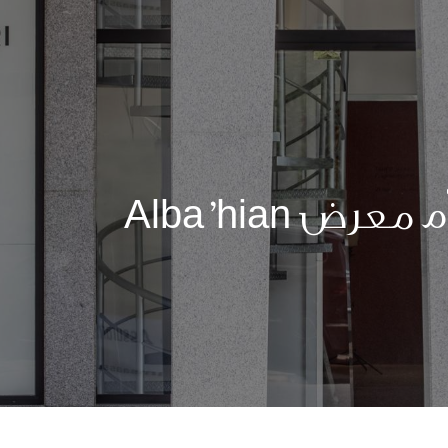
غاليري فرح فخري تقدّم معرض Alba’hian