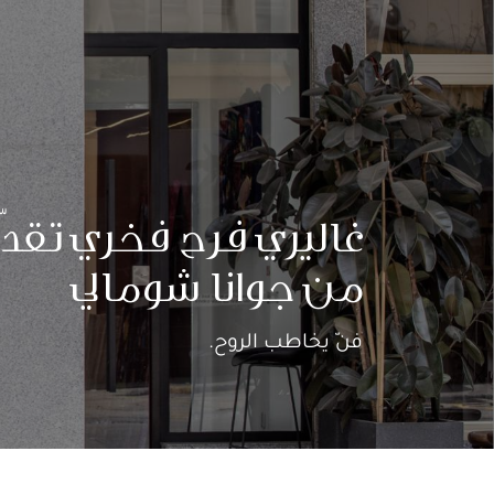
من جوانا شومالي
فنّ يخاطب الروح.