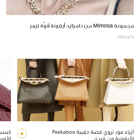
مجموعة Mimosa من دامياني: أيقونة قوّة تزهر
6 أيار 2026
أزياء مود تروي قصة حقيبة Peekaboo
كبسول
الأيقونية من فندي
الأوس