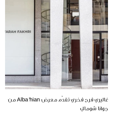
غاليري فرح فخري تقدّم معرض Alba’hian من
جوانا شومالي