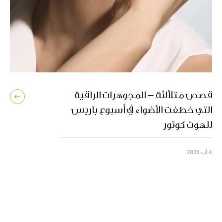
ما 
قصص متلألئة – المجوهرات الراقية
الم
التي خطفت الأضواء في أسبوع باريس
للهوت كوتور
25 تموز 2026
4 آب 2026