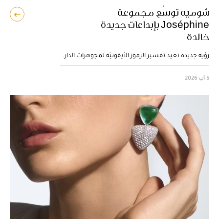
شوميه توسّع مجموعة
دار
Joséphine بإبداعات جديدة
تختت
خالدة
بالض
رؤية جديدة تعيد تفسير الرموز الأيقونيّة لمجوهرات الدار.
3 آب 2026
5 آب 2026