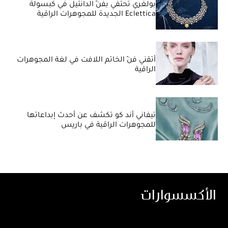
بولغري تحتفي بفنّ الدانتيل في كبسولة
Eclettica الجديدة للمجوهرات الراقية
أتقني فنّ الخاتم اللافت في لغة المجوهرات
الراقية
تيفاني أند كو تكشف عن أحدث إبداعاتها
للمجوهرات الراقية في باريس
الأكسسوارات